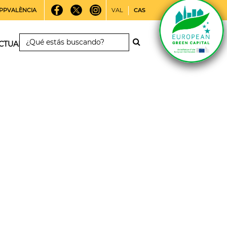
PPVALÈNCIA
VAL
CAS
CTUALIDAD