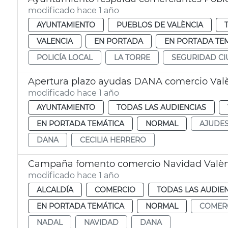
modificado hace 1 año
AYUNTAMIENTO
PUEBLOS DE VALÈNCIA
VALENCIA
EN PORTADA
EN PORTADA TE
POLICÍA LOCAL
LA TORRE
SEGURIDAD C
Apertura plazo ayudas DANA comercio Val
modificado hace 1 año
AYUNTAMIENTO
TODAS LAS AUDIENCIAS
EN PORTADA TEMÁTICA
NORMAL
AJUDE
DANA
CECILIA HERRERO
Campaña fomento comercio Navidad Valèn
modificado hace 1 año
ALCALDÍA
COMERCIO
TODAS LAS AUDIE
EN PORTADA TEMÁTICA
NORMAL
COMER
NADAL
NAVIDAD
DANA