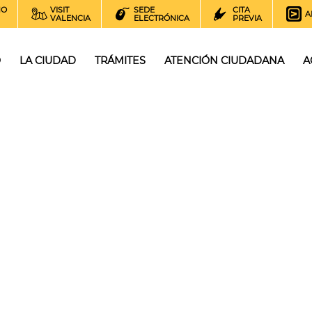
NO
VISIT
SEDE
CITA
A
VALENCIA
ELECTRÓNICA
PREVIA
O
LA CIUDAD
TRÁMITES
ATENCIÓN CIUDADANA
A