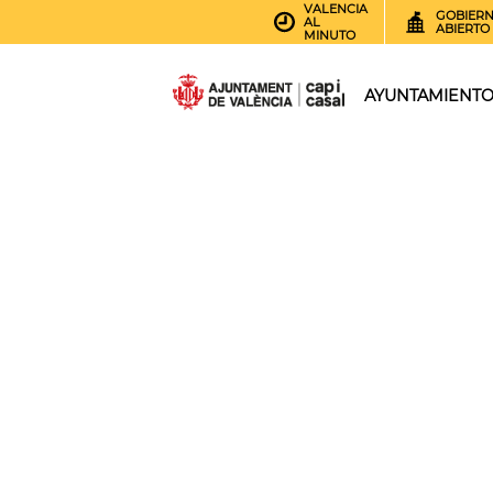
VALENCIA
GOBIER
AL
ABIERTO
MINUTO
AYUNTAMIENT