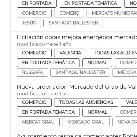
EN PORTADA
EN PORTADA TEMÁTICA
NO
COMERCIO
COMERÇ
MERCATS MUNICIPA
JESÚS
SANTIAGO BALLESTER
Licitación obras mejora energética mercad
modificado hace 1 año
COMERCIO
VALENCIA
TODAS LAS AUDIEN
EN PORTADA TEMÁTICA
NORMAL
COMER
RUSSAFA
SANTIAGO BALLESTER
MEJORA
Nueva ordenación Mercado del Grao de Val
modificado hace 1 año
COMERCIO
TODAS LAS AUDIENCIAS
VALE
EN PORTADA TEMÁTICA
NORMAL
COMER
MERCAT GRAU
MERCADO GRAU
NOVA O
Ayuntamiento respalda comerciantes Poble