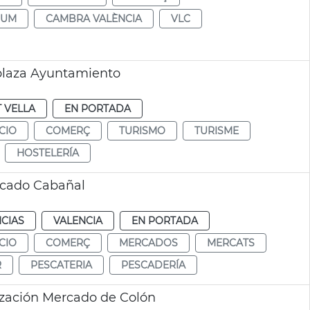
SUM
CAMBRA VALÈNCIA
VLC
plaza Ayuntamiento
T VELLA
EN PORTADA
CIO
COMERÇ
TURISMO
TURISME
HOSTELERÍA
rcado Cabañal
CIAS
VALENCIA
EN PORTADA
CIO
COMERÇ
MERCADOS
MERCATS
R
PESCATERIA
PESCADERÍA
tzación Mercado de Colón