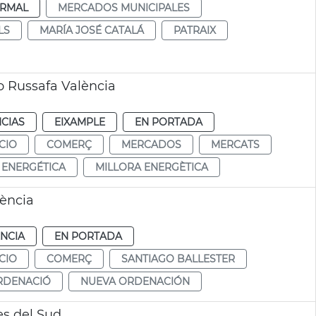
RMAL
MERCADOS MUNICIPALES
LS
MARÍA JOSÉ CATALÁ
PATRAIX
o Russafa València
CIAS
EIXAMPLE
EN PORTADA
CIO
COMERÇ
MERCADOS
MERCATS
 ENERGÉTICA
MILLORA ENERGÈTICA
ència
NCIA
EN PORTADA
CIO
COMERÇ
SANTIAGO BALLESTER
RDENACIÓ
NUEVA ORDENACIÓN
s del Sud