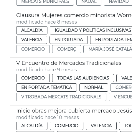
MERCATS MUNICIPALS
NADAL
NAVIDAD
Clausura Mujeres comercio minorista Women
modificado hace 8 meses
ALCALDÍA
IGUALDAD Y POLÍTICAS INCLUSIVAS
VALENCIA
EN PORTADA
EN PORTADA TE
COMERCIO
COMERÇ
MARÍA JOSÉ CATALÁ
V Encuentro de Mercados Tradicionales
modificado hace 9 meses
COMERCIO
TODAS LAS AUDIENCIAS
VALE
EN PORTADA TEMÁTICA
NORMAL
COMER
V TROBADA MERCATS TRADICIONALS
V ENCU
Inicio obras mejora cubierta mercado Jesús
modificado hace 10 meses
ALCALDÍA
COMERCIO
VALENCIA
TOD