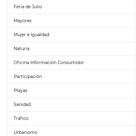
Feria de Julio
Mayores
Mujer e Igualdad
Naturia
Oficina Información Consumidor
Participación
Playas
Sanidad
Tráfico
Urbanismo