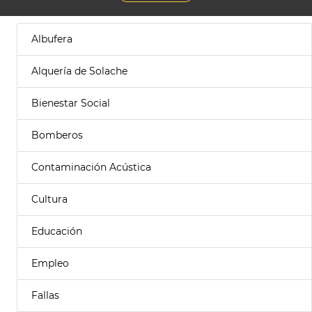
Albufera
Alquería de Solache
Bienestar Social
Bomberos
Contaminación Acústica
Cultura
Educación
Empleo
Fallas