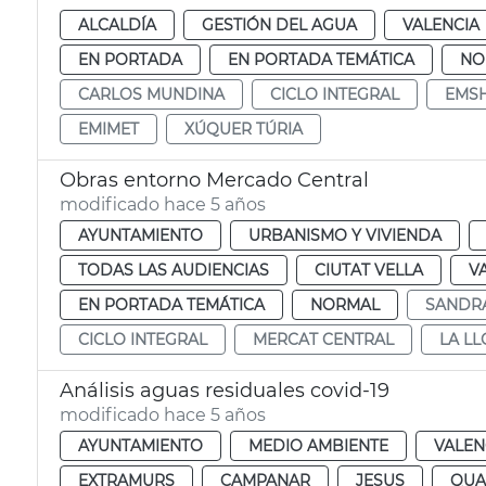
ALCALDÍA
GESTIÓN DEL AGUA
VALENCIA
EN PORTADA
EN PORTADA TEMÁTICA
NO
CARLOS MUNDINA
CICLO INTEGRAL
EMSH
EMIMET
XÚQUER TÚRIA
Obras entorno Mercado Central
modificado hace 5 años
AYUNTAMIENTO
URBANISMO Y VIVIENDA
TODAS LAS AUDIENCIAS
CIUTAT VELLA
V
EN PORTADA TEMÁTICA
NORMAL
SANDR
CICLO INTEGRAL
MERCAT CENTRAL
LA LL
Análisis aguas residuales covid-19
modificado hace 5 años
AYUNTAMIENTO
MEDIO AMBIENTE
VALEN
EXTRAMURS
CAMPANAR
JESUS
QUA