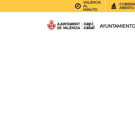
VALENCIA
GOBIER
AL
ABIERTO
MINUTO
AYUNTAMIENT