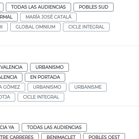
TODAS LAS AUDIENCIAS
POBLES SUD
RMAL
MARÍA JOSÉ CATALÁ
I
GLOBAL OMNIUM
CICLE INTEGRAL
VALENCIA
URBANISMO
ALENCIA
EN PORTADA
A GÓMEZ
URBANISMO
URBANISME
OTJA
CICLE INTEGRAL
CIA YA
TODAS LAS AUDIENCIAS
TRE CARRERES
BENIMACLET
POBLES OEST