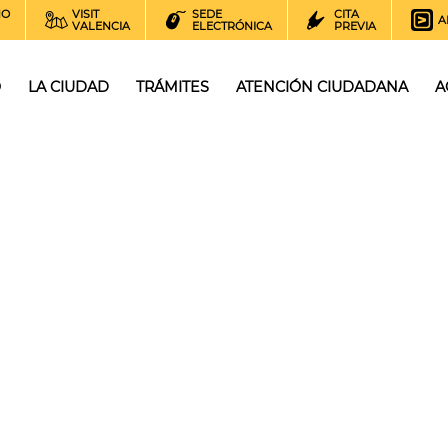
NO
VISIT
SEDE
CITA
A
VALENCIA
ELECTRÓNICA
PREVIA
O
LA CIUDAD
TRÁMITES
ATENCIÓN CIUDADANA
A