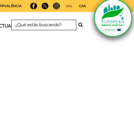
PPVALÈNCIA
VAL
CAS
CTUALIDAD