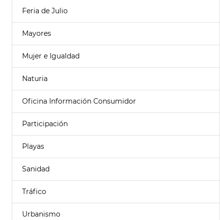
Feria de Julio
Mayores
Mujer e Igualdad
Naturia
Oficina Información Consumidor
Participación
Playas
Sanidad
Tráfico
Urbanismo