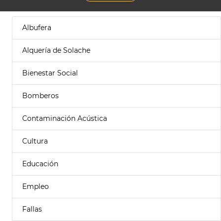
Albufera
Alquería de Solache
Bienestar Social
Bomberos
Contaminación Acústica
Cultura
Educación
Empleo
Fallas