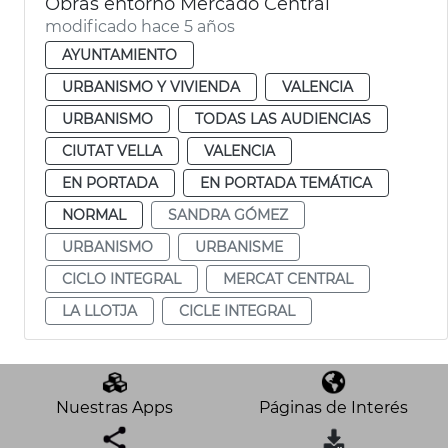
Obras entorno Mercado Central
modificado hace 5 años
AYUNTAMIENTO
URBANISMO Y VIVIENDA
VALENCIA
URBANISMO
TODAS LAS AUDIENCIAS
CIUTAT VELLA
VALENCIA
EN PORTADA
EN PORTADA TEMÁTICA
NORMAL
SANDRA GÓMEZ
URBANISMO
URBANISME
CICLO INTEGRAL
MERCAT CENTRAL
LA LLOTJA
CICLE INTEGRAL
Nuestras Apps
Páginas de Interés