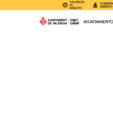
VALENCIA
GOBIER
AL
ABIERTO
MINUTO
AYUNTAMIENT