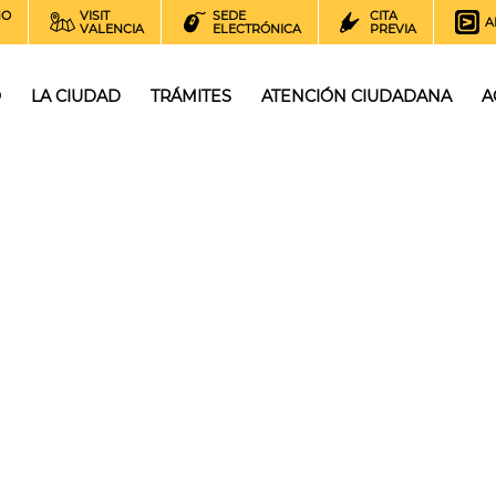
NO
VISIT
SEDE
CITA
A
VALENCIA
ELECTRÓNICA
PREVIA
O
LA CIUDAD
TRÁMITES
ATENCIÓN CIUDADANA
A