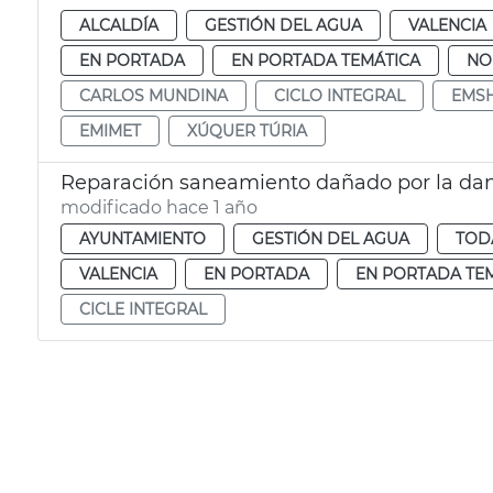
ALCALDÍA
GESTIÓN DEL AGUA
VALENCIA
EN PORTADA
EN PORTADA TEMÁTICA
NO
CARLOS MUNDINA
CICLO INTEGRAL
EMSH
EMIMET
XÚQUER TÚRIA
Reparación saneamiento dañado por la dan
modificado hace 1 año
AYUNTAMIENTO
GESTIÓN DEL AGUA
TOD
VALENCIA
EN PORTADA
EN PORTADA TE
CICLE INTEGRAL