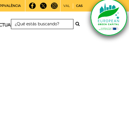
PPVALÈNCIA
VAL
CAS
CTUALIDAD