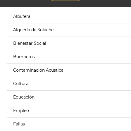
Albufera
Alquería de Solache
Bienestar Social
Bomberos
Contaminación Acústica
Cultura
Educación
Empleo
Fallas