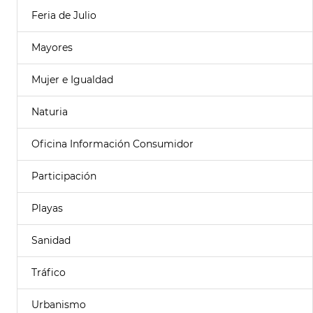
Feria de Julio
Mayores
Mujer e Igualdad
Naturia
Oficina Información Consumidor
Participación
Playas
Sanidad
Tráfico
Urbanismo