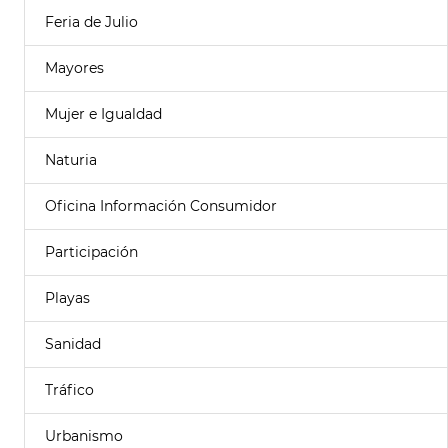
Feria de Julio
Mayores
Mujer e Igualdad
Naturia
Oficina Información Consumidor
Participación
Playas
Sanidad
Tráfico
Urbanismo