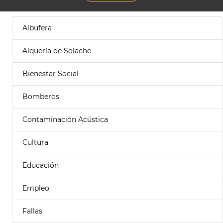
Albufera
Alquería de Solache
Bienestar Social
Bomberos
Contaminación Acústica
Cultura
Educación
Empleo
Fallas