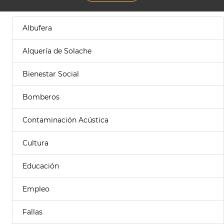
Albufera
Alquería de Solache
Bienestar Social
Bomberos
Contaminación Acústica
Cultura
Educación
Empleo
Fallas