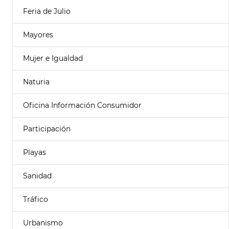
Feria de Julio
Mayores
Mujer e Igualdad
Naturia
Oficina Información Consumidor
Participación
Playas
Sanidad
Tráfico
Urbanismo