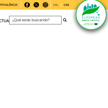
PPVALÈNCIA
VAL
CAS
CTUALIDAD