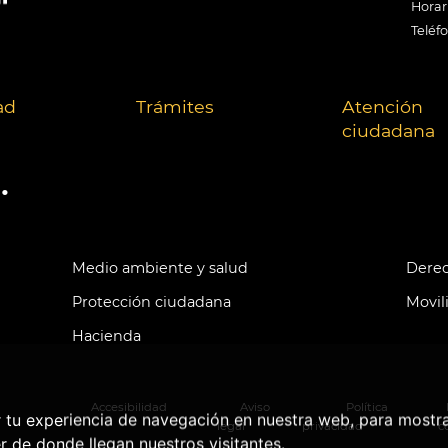
Horari
Teléf
ad
Trámites
Atención
ciudadana
.
Medio ambiente y salud
Derec
Protección ciudadana
Movil
Hacienda
Accesibilidad
Aviso
Política
r tu experiencia de navegación en nuestra web, para mostr
legal
privacidad
c
r de donde llegan nuestros visitantes.