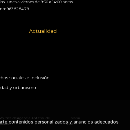
os: lunes a viernes de 8:30 a 14:00 horas
ono: 963 52 54 78
Actualidad
hos sociales e inclusión
idad y urbanismo
Política de
Agencia Antifraude
Mapa
arte contenidos personalizados y anuncios adecuados,
ookies
Web