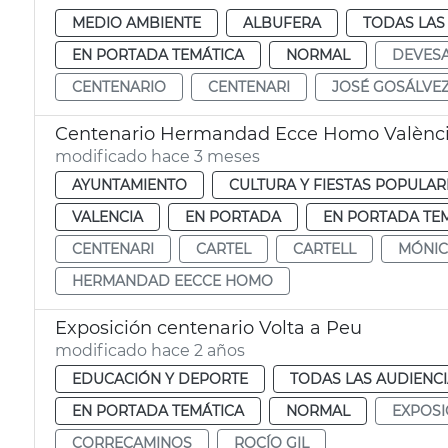
MEDIO AMBIENTE
ALBUFERA
TODAS LAS
EN PORTADA TEMÁTICA
NORMAL
DEVES
CENTENARIO
CENTENARI
JOSÉ GOSÁLVE
Centenario Hermandad Ecce Homo Valènc
modificado hace 3 meses
AYUNTAMIENTO
CULTURA Y FIESTAS POPULAR
VALENCIA
EN PORTADA
EN PORTADA TE
CENTENARI
CARTEL
CARTELL
MÓNIC
HERMANDAD EECCE HOMO
Exposición centenario Volta a Peu
modificado hace 2 años
EDUCACIÓN Y DEPORTE
TODAS LAS AUDIENC
EN PORTADA TEMÁTICA
NORMAL
EXPOSI
CORRECAMINOS
ROCÍO GIL