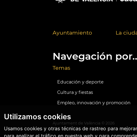
Ayuntamiento
La ciud
Navegación por..
Temas
Educación y deporte
Cultura y fiestas
Empleo, innovación y promoción
Utilizamos cookies
Ajuntament de València ©
2026
Usamos cookies y otras técnicas de rastreo para mejora
para analizar el tráfico en nuestra web y para comprende