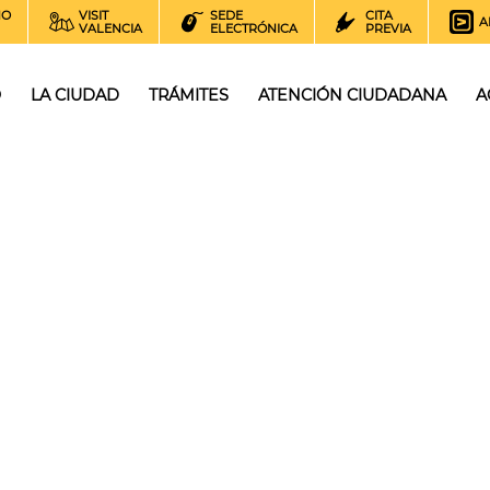
NO
VISIT
SEDE
CITA
A
VALENCIA
ELECTRÓNICA
PREVIA
O
LA CIUDAD
TRÁMITES
ATENCIÓN CIUDADANA
A