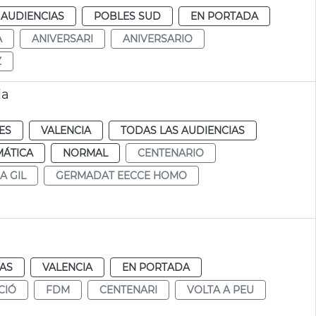
 AUDIENCIAS
POBLES SUD
EN PORTADA
A
ANIVERSARI
ANIVERSARIO
Z
ia
ES
VALENCIA
TODAS LAS AUDIENCIAS
MÁTICA
NORMAL
CENTENARIO
A GIL
GERMADAT EECCE HOMO
IAS
VALENCIA
EN PORTADA
CIÓ
FDM
CENTENARI
VOLTA A PEU