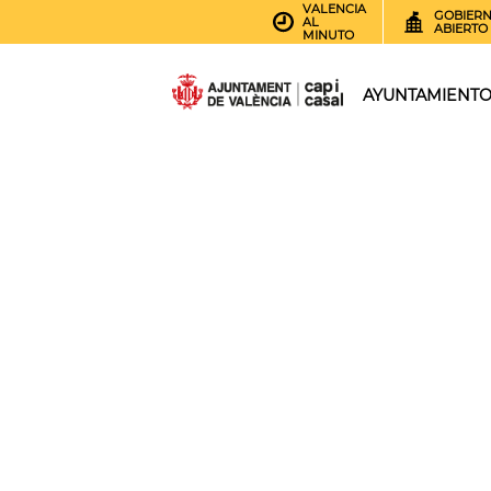
VALENCIA
GOBIER
AL
ABIERTO
MINUTO
AYUNTAMIENT