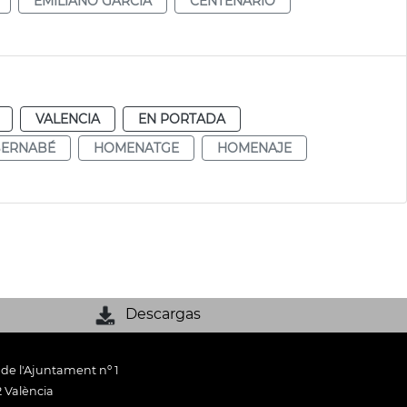
EMILIANO GARCÍA
CENTENARIO
VALENCIA
EN PORTADA
BERNABÉ
HOMENATGE
HOMENAJE
Descargas
 de l'Ajuntament nº 1
 València