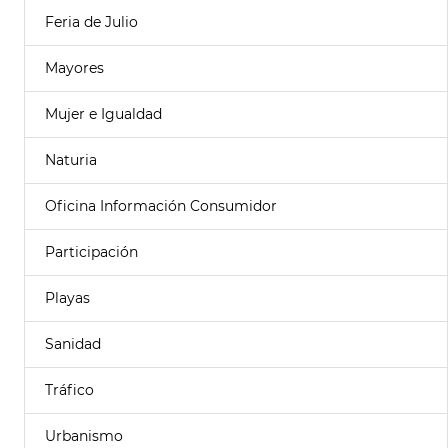
Feria de Julio
Mayores
Mujer e Igualdad
Naturia
Oficina Información Consumidor
Participación
Playas
Sanidad
Tráfico
Urbanismo