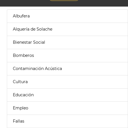
Albufera
Alquería de Solache
Bienestar Social
Bomberos
Contaminación Acústica
Cultura
Educación
Empleo
Fallas