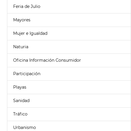
Feria de Julio
Mayores
Mujer e Igualdad
Naturia
Oficina Información Consumidor
Participación
Playas
Sanidad
Tráfico
Urbanismo