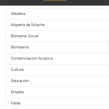
Albufera
Alquería de Solache
Bienestar Social
Bomberos
Contaminación Acústica
Cultura
Educación
Empleo
Fallas