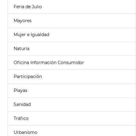
Feria de Julio
Mayores
Mujer e Igualdad
Naturia
Oficina Información Consumidor
Participación
Playas
Sanidad
Tráfico
Urbanismo