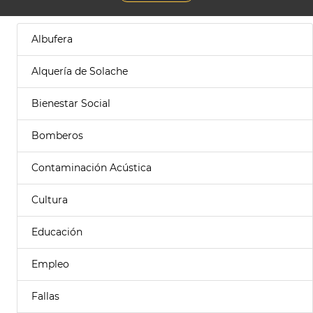
Albufera
Alquería de Solache
Bienestar Social
Bomberos
Contaminación Acústica
Cultura
Educación
Empleo
Fallas