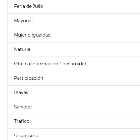
Feria de Julio
Mayores
Mujer e Igualdad
Naturia
Oficina Información Consumidor
Participación
Playas
Sanidad
Tráfico
Urbanismo