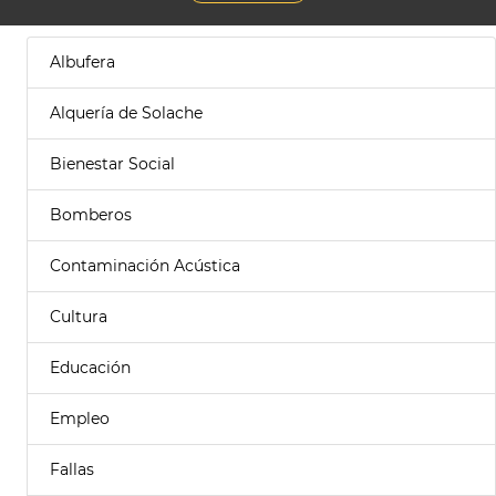
Albufera
Alquería de Solache
Bienestar Social
Bomberos
Contaminación Acústica
Cultura
Educación
Empleo
Fallas