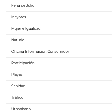
Feria de Julio
Mayores
Mujer e Igualdad
Naturia
Oficina Información Consumidor
Participación
Playas
Sanidad
Tráfico
Urbanismo