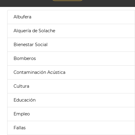
Albufera
Alquería de Solache
Bienestar Social
Bomberos
Contaminación Acústica
Cultura
Educación
Empleo
Fallas