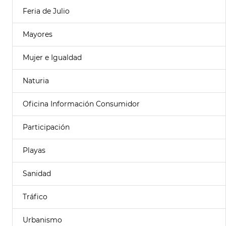
Feria de Julio
Mayores
Mujer e Igualdad
Naturia
Oficina Información Consumidor
Participación
Playas
Sanidad
Tráfico
Urbanismo