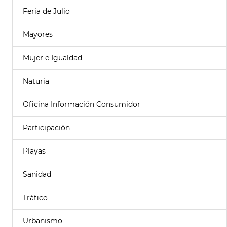
Feria de Julio
Mayores
Mujer e Igualdad
Naturia
Oficina Información Consumidor
Participación
Playas
Sanidad
Tráfico
Urbanismo