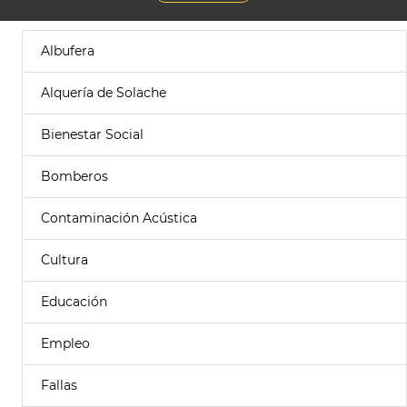
Albufera
Alquería de Solache
Bienestar Social
Bomberos
Contaminación Acústica
Cultura
Educación
Empleo
Fallas