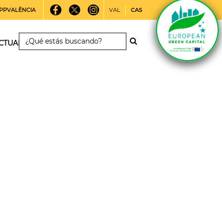
PPVALÈNCIA
VAL
CAS
CTUALIDAD