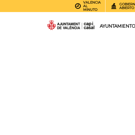
VALENCIA
GOBIER
AL
ABIERTO
MINUTO
AYUNTAMIENT