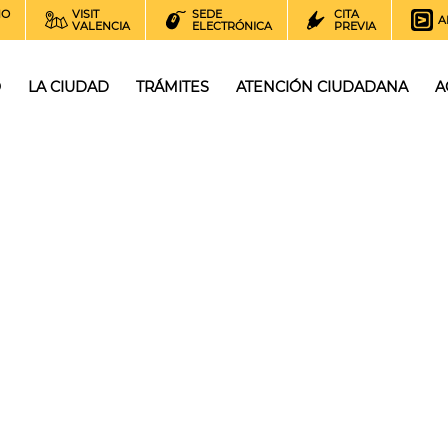
NO
VISIT
SEDE
CITA
A
VALENCIA
ELECTRÓNICA
PREVIA
O
LA CIUDAD
TRÁMITES
ATENCIÓN CIUDADANA
A