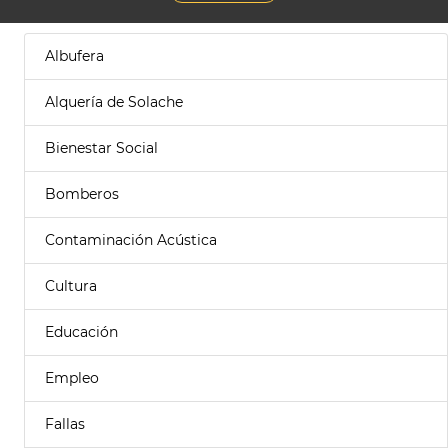
Albufera
Alquería de Solache
Bienestar Social
Bomberos
Contaminación Acústica
Cultura
Educación
Empleo
Fallas