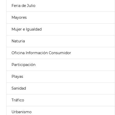
Feria de Julio
Mayores
Mujer e Igualdad
Naturia
Oficina Información Consumidor
Participación
Playas
Sanidad
Tráfico
Urbanismo