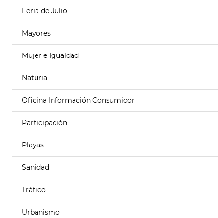
Feria de Julio
Mayores
Mujer e Igualdad
Naturia
Oficina Información Consumidor
Participación
Playas
Sanidad
Tráfico
Urbanismo