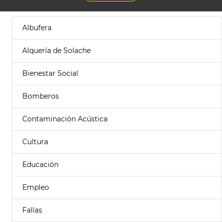
Albufera
Alquería de Solache
Bienestar Social
Bomberos
Contaminación Acústica
Cultura
Educación
Empleo
Fallas