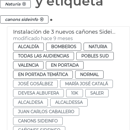
y etiqueta
Naturia
.
canons sideinfo
Instalación de 3 nuevos cañones Sideinfo en El Saler
modificado hace 9 meses
ALCALDÍA
BOMBEROS
NATURIA
TODAS LAS AUDIENCIAS
POBLES SUD
VALENCIA
EN PORTADA
EN PORTADA TEMÁTICA
NORMAL
JOSÉ GOSÁLBEZ
MARÍA JOSÉ CATALÁ
DEVESA ALBUFERA
10K
SALER
ALCALDESA
ALCALDESSA
JUAN CARLOS CABALLERO
CANONS SIDEINFO