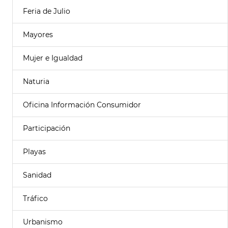
Feria de Julio
Mayores
Mujer e Igualdad
Naturia
Oficina Información Consumidor
Participación
Playas
Sanidad
Tráfico
Urbanismo