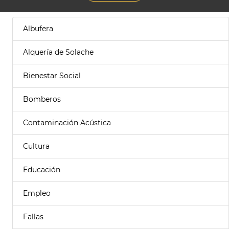
Albufera
Alquería de Solache
Bienestar Social
Bomberos
Contaminación Acústica
Cultura
Educación
Empleo
Fallas