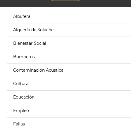
Albufera
Alquería de Solache
Bienestar Social
Bomberos
Contaminación Acústica
Cultura
Educación
Empleo
Fallas