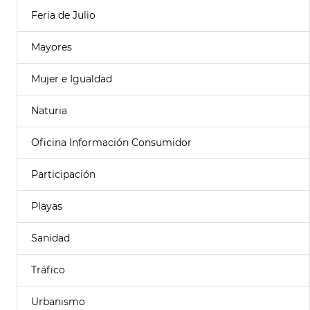
Feria de Julio
Mayores
Mujer e Igualdad
Naturia
Oficina Información Consumidor
Participación
Playas
Sanidad
Tráfico
Urbanismo