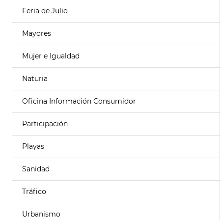
Feria de Julio
Mayores
Mujer e Igualdad
Naturia
Oficina Información Consumidor
Participación
Playas
Sanidad
Tráfico
Urbanismo