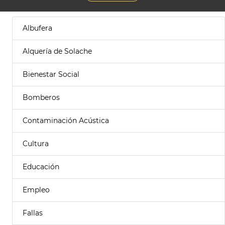
Albufera
Alquería de Solache
Bienestar Social
Bomberos
Contaminación Acústica
Cultura
Educación
Empleo
Fallas