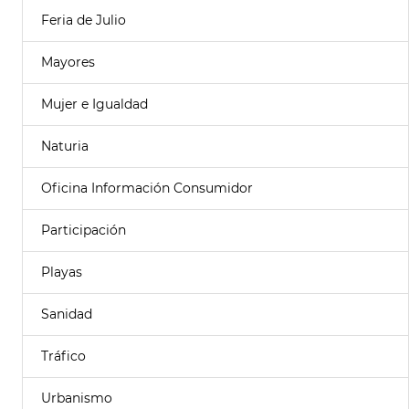
Feria de Julio
Mayores
Mujer e Igualdad
Naturia
Oficina Información Consumidor
Participación
Playas
Sanidad
Tráfico
Urbanismo