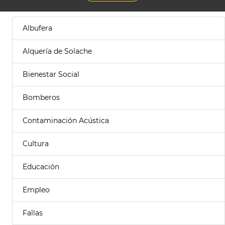
Albufera
Alquería de Solache
Bienestar Social
Bomberos
Contaminación Acústica
Cultura
Educación
Empleo
Fallas