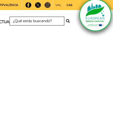
PPVALÈNCIA
VAL
CAS
CTUALIDAD