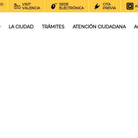
NO
VISIT
SEDE
CITA
A
VALENCIA
ELECTRÓNICA
PREVIA
O
LA CIUDAD
TRÁMITES
ATENCIÓN CIUDADANA
A