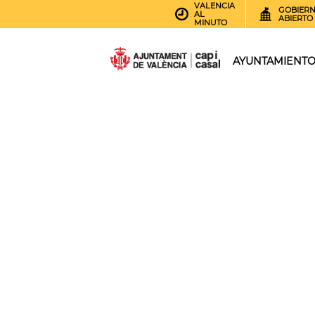
VALENCIA
GOBIER
AL
ABIERTO
MINUTO
AYUNTAMIENT