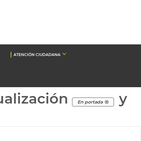
ATENCIÓN CIUDADANA
ualización
y
En portada