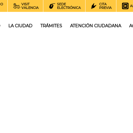
NO
VISIT
SEDE
CITA
A
VALENCIA
ELECTRÓNICA
PREVIA
O
LA CIUDAD
TRÁMITES
ATENCIÓN CIUDADANA
A