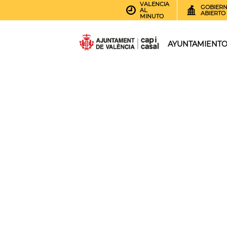
VALENCIA
GOBIER
AL
ABIERTO
MINUTO
AYUNTAMIENT