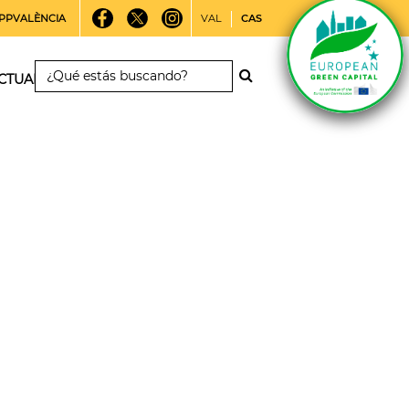
PPVALÈNCIA
VAL
CAS
CTUALIDAD