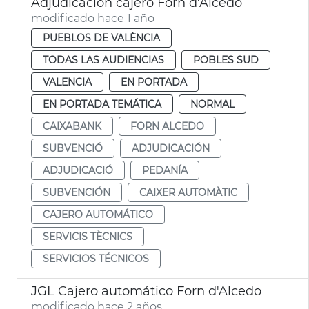
Adjudicación cajero Forn d’Alcedo
modificado hace 1 año
PUEBLOS DE VALÈNCIA
TODAS LAS AUDIENCIAS
POBLES SUD
VALENCIA
EN PORTADA
EN PORTADA TEMÁTICA
NORMAL
CAIXABANK
FORN ALCEDO
SUBVENCIÓ
ADJUDICACIÓN
ADJUDICACIÓ
PEDANÍA
SUBVENCIÓN
CAIXER AUTOMÀTIC
CAJERO AUTOMÁTICO
SERVICIS TÈCNICS
SERVICIOS TÉCNICOS
JGL Cajero automático Forn d'Alcedo
modificado hace 2 años