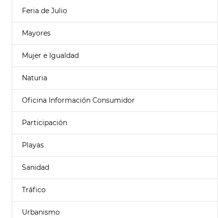
Feria de Julio
Mayores
Mujer e Igualdad
Naturia
Oficina Información Consumidor
Participación
Playas
Sanidad
Tráfico
Urbanismo