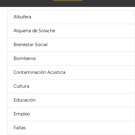
Albufera
Alquería de Solache
Bienestar Social
Bomberos
Contaminación Acústica
Cultura
Educación
Empleo
Fallas