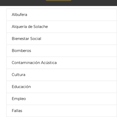
Albufera
Alquería de Solache
Bienestar Social
Bomberos
Contaminación Acústica
Cultura
Educación
Empleo
Fallas