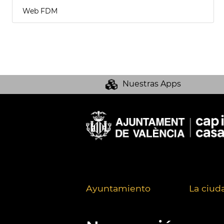
Web FDM
Nuestras Apps
Ayuntamiento
La ciud