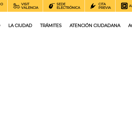
NO
VISIT
SEDE
CITA
A
VALENCIA
ELECTRÓNICA
PREVIA
O
LA CIUDAD
TRÁMITES
ATENCIÓN CIUDADANA
A