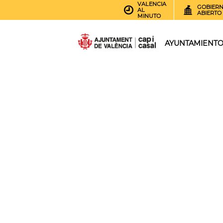
VALENCIA
GOBIER
AL
ABIERTO
MINUTO
AYUNTAMIENT