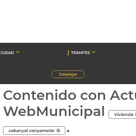
CIUDAD
TRÁMITES
Desplegar
Contenido con Act
WebMunicipal
Vivienda
.
cabanyal canyamelar