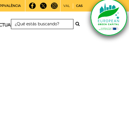
PPVALÈNCIA
VAL
CAS
CTUALIDAD