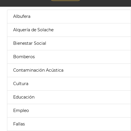
Albufera
Alquería de Solache
Bienestar Social
Bomberos
Contaminación Acústica
Cultura
Educación
Empleo
Fallas