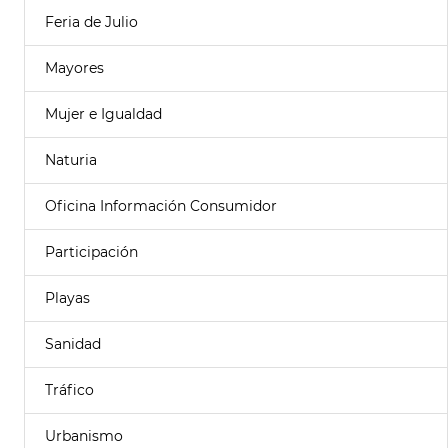
Feria de Julio
Mayores
Mujer e Igualdad
Naturia
Oficina Información Consumidor
Participación
Playas
Sanidad
Tráfico
Urbanismo