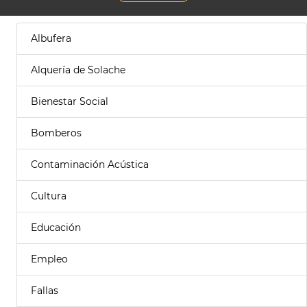
Albufera
Alquería de Solache
Bienestar Social
Bomberos
Contaminación Acústica
Cultura
Educación
Empleo
Fallas