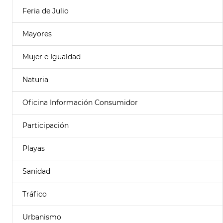
Feria de Julio
Mayores
Mujer e Igualdad
Naturia
Oficina Información Consumidor
Participación
Playas
Sanidad
Tráfico
Urbanismo