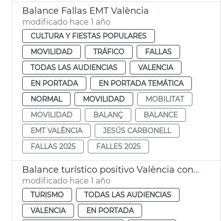
Balance Fallas EMT València
modificado hace 1 año
CULTURA Y FIESTAS POPULARES
MOVILIDAD
TRÁFICO
FALLAS
TODAS LAS AUDIENCIAS
VALENCIA
EN PORTADA
EN PORTADA TEMÁTICA
NORMAL
MOVILIDAD
MOBILITAT
MOVILIDAD
BALANÇ
BALANCE
EMT VALÈNCIA
JESÚS CARBONELL
FALLAS 2025
FALLES 2025
Balance turístico positivo València con un 10 % más de pernoctaciones en 2024
modificado hace 1 año
TURISMO
TODAS LAS AUDIENCIAS
VALENCIA
EN PORTADA