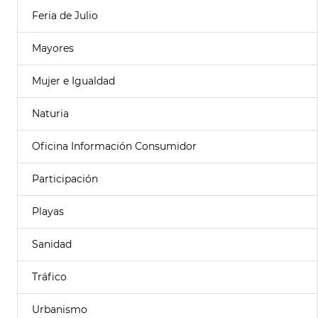
Feria de Julio
Mayores
Mujer e Igualdad
Naturia
Oficina Información Consumidor
Participación
Playas
Sanidad
Tráfico
Urbanismo