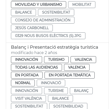
MOVILIDAD Y URBANISMO
MOBILITAT
BALANCE
SOSTENIBILITAT
CONSEJO DE ADMINISTRACIÓN
JESÚS CARBONELL
0329 NOUS BUSOS ELÈCTRICS (5).JPG
Balanç i Presentació estratègia turística
modificado hace 2 años
INNOVACIÓN
TURISMO
VALENCIA
TODAS LAS AUDIENCIAS
VALENCIA
EN PORTADA
EN PORTADA TEMÁTICA
NORMAL
INNOVACIÓ
INNOVACIÓN
TURISME
BALANÇ
VISIT VALÈNCIA
BALANCE
SOSTENIBILITAT
SOSTENIBILIDAD