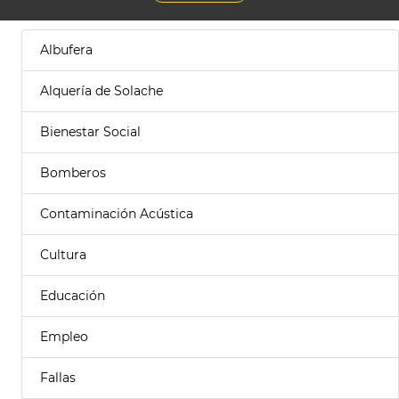
Albufera
Alquería de Solache
Bienestar Social
Bomberos
Contaminación Acústica
Cultura
Educación
Empleo
Fallas