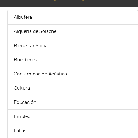
Albufera
Alquería de Solache
Bienestar Social
Bomberos
Contaminación Acústica
Cultura
Educación
Empleo
Fallas