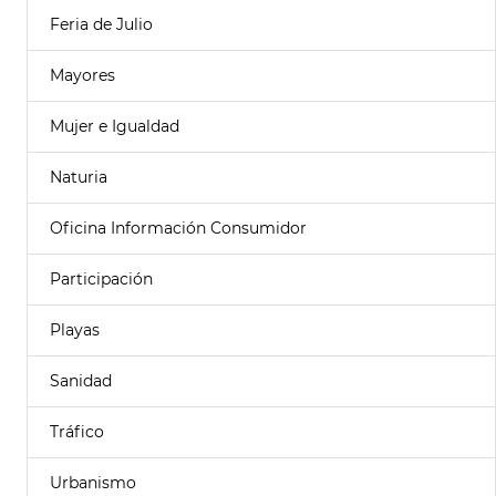
Feria de Julio
Mayores
Mujer e Igualdad
Naturia
Oficina Información Consumidor
Participación
Playas
Sanidad
Tráfico
Urbanismo