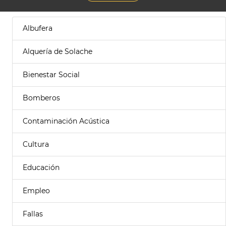
Albufera
Alquería de Solache
Bienestar Social
Bomberos
Contaminación Acústica
Cultura
Educación
Empleo
Fallas