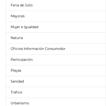
Feria de Julio
Mayores
Mujer e Igualdad
Naturia
Oficina Información Consumidor
Participación
Playas
Sanidad
Tráfico
Urbanismo