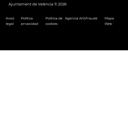
Ajuntament de València ©
2026
Aviso
Política
Política de
Agencia Antifraude
Mapa
legal
privacidad
cookies
Web