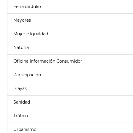
Feria de Julio
Mayores
Mujer e Igualdad
Naturia
Oficina Información Consumidor
Participación
Playas
Sanidad
Tráfico
Urbanismo