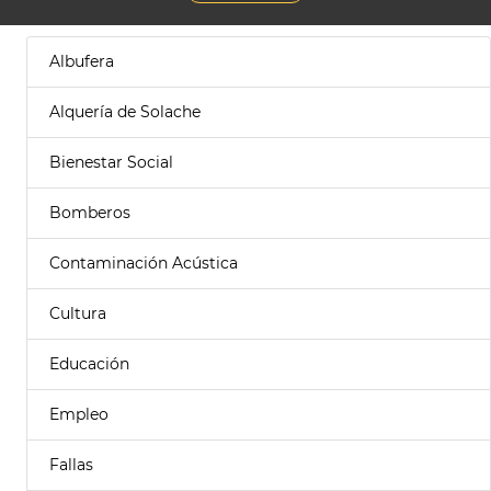
Albufera
Alquería de Solache
Bienestar Social
Bomberos
Contaminación Acústica
Cultura
Educación
Empleo
Fallas