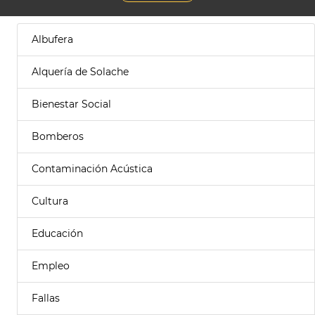
Albufera
Alquería de Solache
Bienestar Social
Bomberos
Contaminación Acústica
Cultura
Educación
Empleo
Fallas