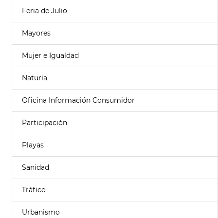
Feria de Julio
Mayores
Mujer e Igualdad
Naturia
Oficina Información Consumidor
Participación
Playas
Sanidad
Tráfico
Urbanismo