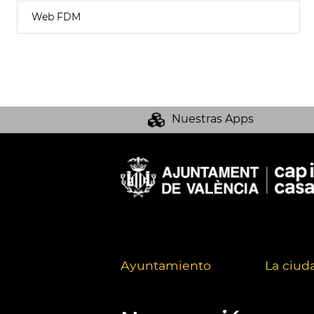
Web FDM
Nuestras Apps
Ayuntamiento
La ciud