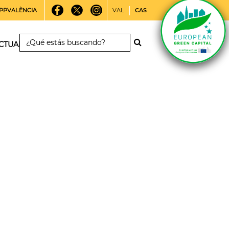
PPVALÈNCIA
VAL
CAS
CTUALIDAD