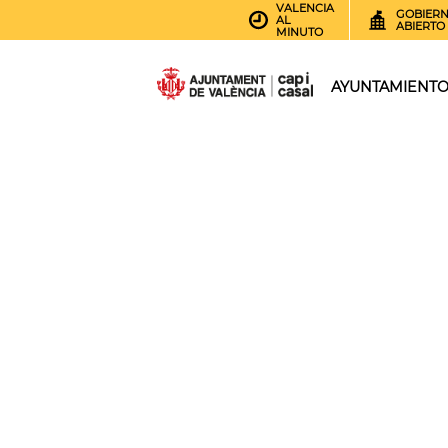
VALENCIA
GOBIER
AL
ABIERTO
MINUTO
AYUNTAMIENT