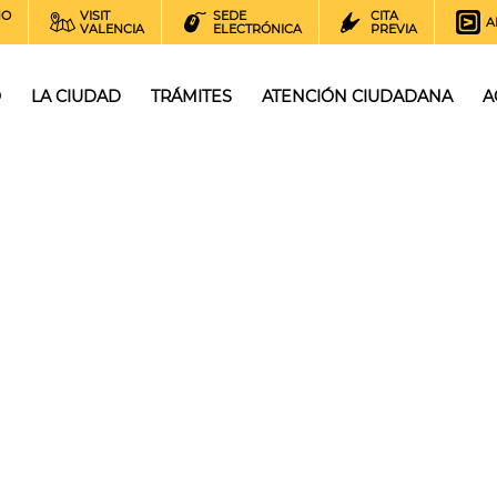
NO
VISIT
SEDE
CITA
A
VALENCIA
ELECTRÓNICA
PREVIA
O
LA CIUDAD
TRÁMITES
ATENCIÓN CIUDADANA
A