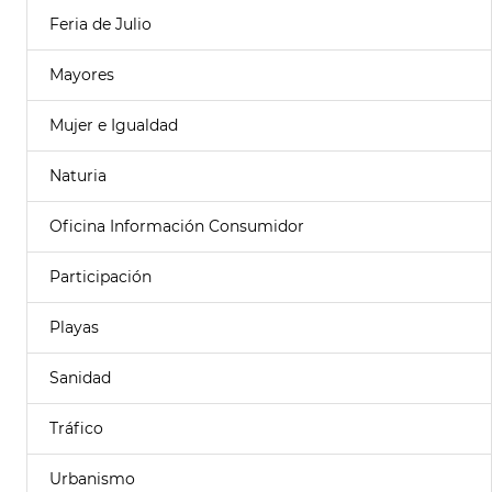
Feria de Julio
Mayores
Mujer e Igualdad
Naturia
Oficina Información Consumidor
Participación
Playas
Sanidad
Tráfico
Urbanismo