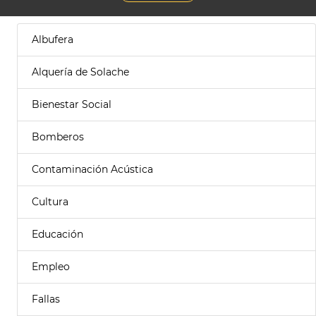
Albufera
Alquería de Solache
Bienestar Social
Bomberos
Contaminación Acústica
Cultura
Educación
Empleo
Fallas