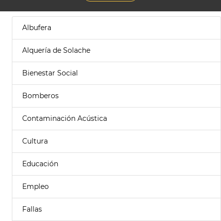
Albufera
Alquería de Solache
Bienestar Social
Bomberos
Contaminación Acústica
Cultura
Educación
Empleo
Fallas