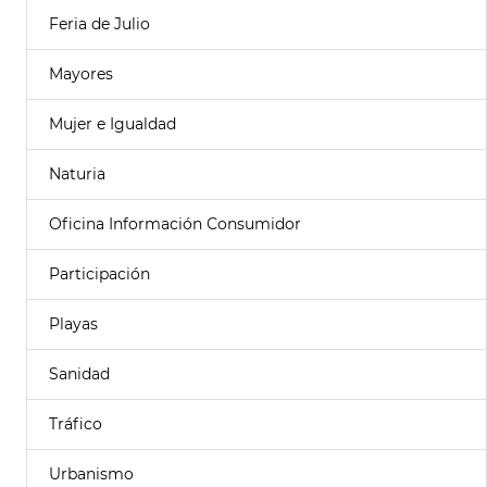
Feria de Julio
Mayores
Mujer e Igualdad
Naturia
Oficina Información Consumidor
Participación
Playas
Sanidad
Tráfico
Urbanismo