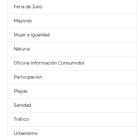
Feria de Julio
Mayores
Mujer e Igualdad
Naturia
Oficina Información Consumidor
Participación
Playas
Sanidad
Tráfico
Urbanismo