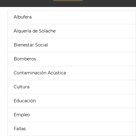
Albufera
Alquería de Solache
Bienestar Social
Bomberos
Contaminación Acústica
Cultura
Educación
Empleo
Fallas