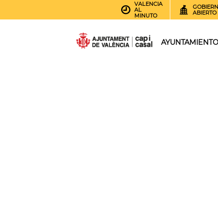
VALENCIA
GOBIER
AL
ABIERTO
MINUTO
AYUNTAMIENT