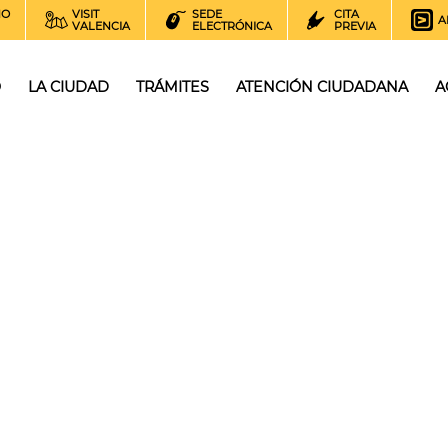
NO
VISIT
SEDE
CITA
A
VALENCIA
ELECTRÓNICA
PREVIA
O
LA CIUDAD
TRÁMITES
ATENCIÓN CIUDADANA
A