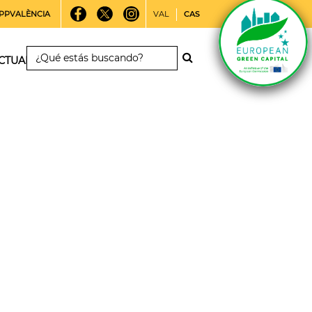
PPVALÈNCIA
VAL
CAS
CTUALIDAD