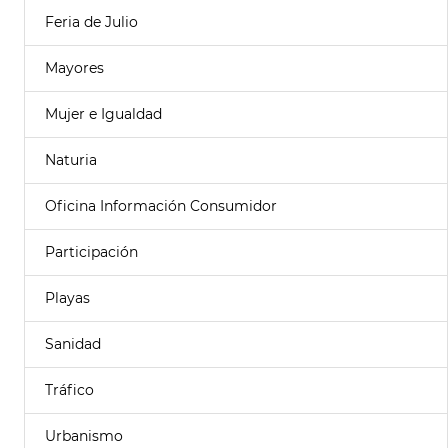
Feria de Julio
Mayores
Mujer e Igualdad
Naturia
Oficina Información Consumidor
Participación
Playas
Sanidad
Tráfico
Urbanismo