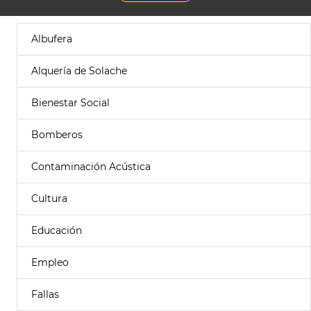
Albufera
Alquería de Solache
Bienestar Social
Bomberos
Contaminación Acústica
Cultura
Educación
Empleo
Fallas