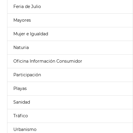
Feria de Julio
Mayores
Mujer e Igualdad
Naturia
Oficina Información Consumidor
Participación
Playas
Sanidad
Tráfico
Urbanismo