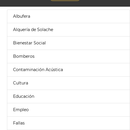
Albufera
Alquería de Solache
Bienestar Social
Bomberos
Contaminación Acústica
Cultura
Educación
Empleo
Fallas