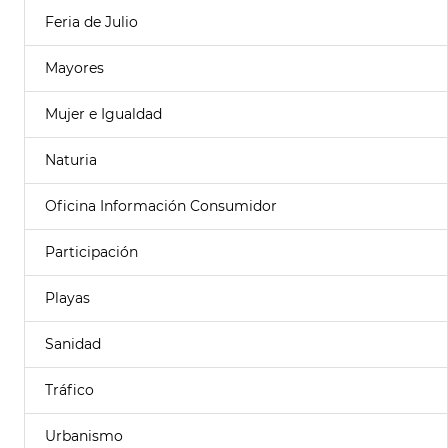
Feria de Julio
Mayores
Mujer e Igualdad
Naturia
Oficina Información Consumidor
Participación
Playas
Sanidad
Tráfico
Urbanismo