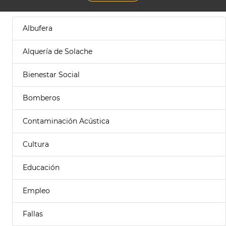
Albufera
Alquería de Solache
Bienestar Social
Bomberos
Contaminación Acústica
Cultura
Educación
Empleo
Fallas