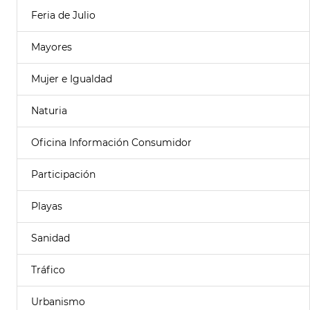
Feria de Julio
Mayores
Mujer e Igualdad
Naturia
Oficina Información Consumidor
Participación
Playas
Sanidad
Tráfico
Urbanismo