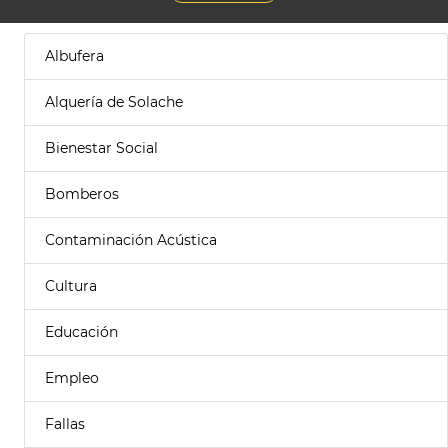
Albufera
Alquería de Solache
Bienestar Social
Bomberos
Contaminación Acústica
Cultura
Educación
Empleo
Fallas