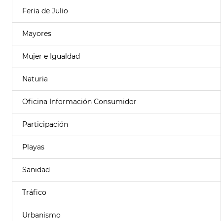
Feria de Julio
Mayores
Mujer e Igualdad
Naturia
Oficina Información Consumidor
Participación
Playas
Sanidad
Tráfico
Urbanismo