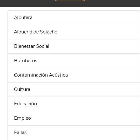
Albufera
Alquería de Solache
Bienestar Social
Bomberos
Contaminación Acústica
Cultura
Educación
Empleo
Fallas