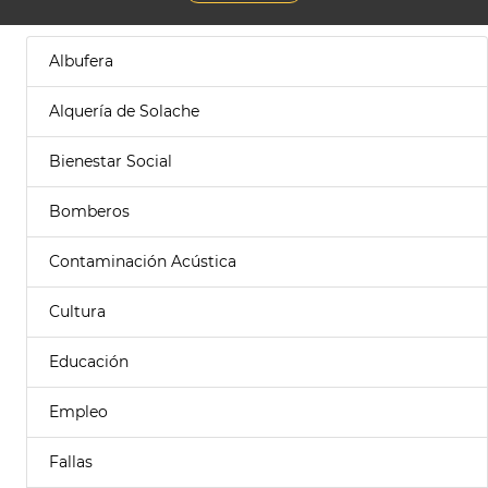
Albufera
Alquería de Solache
Bienestar Social
Bomberos
Contaminación Acústica
Cultura
Educación
Empleo
Fallas