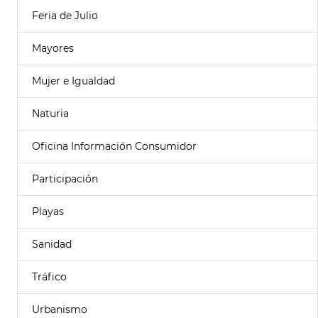
Feria de Julio
Mayores
Mujer e Igualdad
Naturia
Oficina Información Consumidor
Participación
Playas
Sanidad
Tráfico
Urbanismo