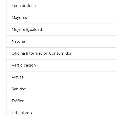
Feria de Julio
Mayores
Mujer e Igualdad
Naturia
Oficina Información Consumidor
Participación
Playas
Sanidad
Tráfico
Urbanismo