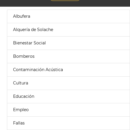
Albufera
Alquería de Solache
Bienestar Social
Bomberos
Contaminación Acústica
Cultura
Educación
Empleo
Fallas