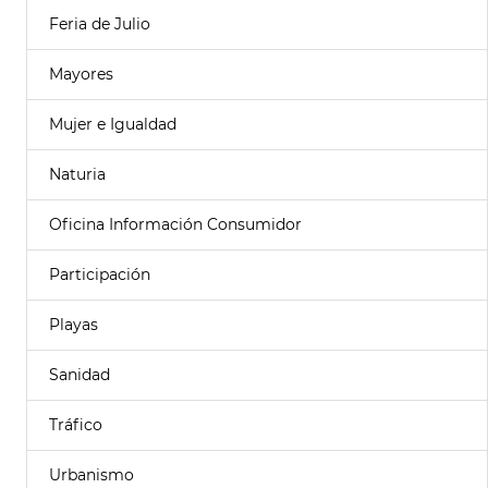
Feria de Julio
Mayores
Mujer e Igualdad
Naturia
Oficina Información Consumidor
Participación
Playas
Sanidad
Tráfico
Urbanismo