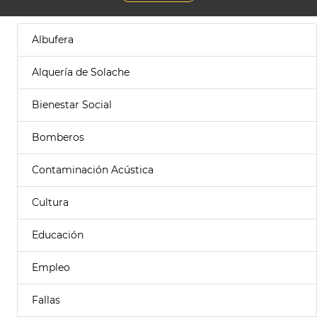
Albufera
Alquería de Solache
Bienestar Social
Bomberos
Contaminación Acústica
Cultura
Educación
Empleo
Fallas