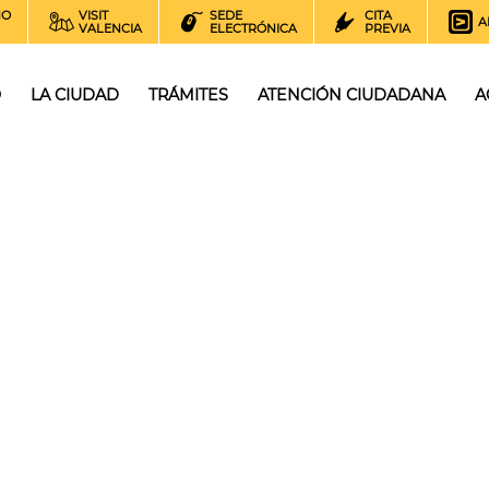
NO
VISIT
SEDE
CITA
A
VALENCIA
ELECTRÓNICA
PREVIA
O
LA CIUDAD
TRÁMITES
ATENCIÓN CIUDADANA
A