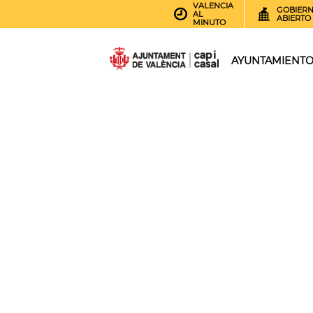
VALENCIA
GOBIER
AL
ABIERTO
MINUTO
AYUNTAMIENT