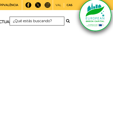
PPVALÈNCIA
VAL
CAS
CTUALIDAD