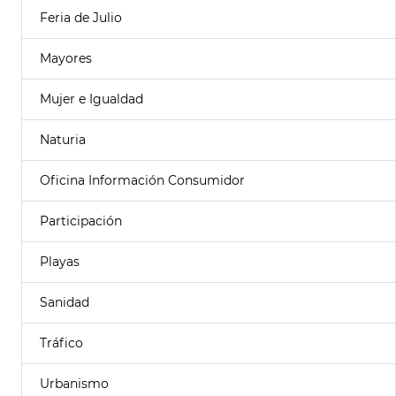
Feria de Julio
Mayores
Mujer e Igualdad
Naturia
Oficina Información Consumidor
Participación
Playas
Sanidad
Tráfico
Urbanismo